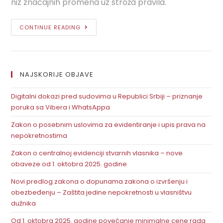
niz značajnih promena uz stroža pravila.
CONTINUE READING
NAJSKORIJE OBJAVE
Digitalni dokazi pred sudovima u Republici Srbiji – priznanje
poruka sa Vibera i WhatsAppa
Zakon o posebnim uslovima za evidentiranje i upis prava na
nepokretnostima
Zakon o centralnoj evidenciji stvarnih vlasnika – nove
obaveze od 1. oktobra 2025. godine
Novi predlog zakona o dopunama zakona o izvršenju i
obezbeđenju – Zaštita jedine nepokretnosti u vlasništvu
dužnika
Od 1. oktobra 2025. godine povećanje minimalne cene rada