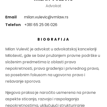
Advokat
Email
milan.vulevic@vmlaw.rs
Telefon
+381 65 25 06 026
BIOGRAFIJA
Milan Vulević je advokat u advokatskoj kancelariji
Milošević, gde se bavi pružanjem pravne podrške u
složenim predmetima iz oblasti prava
nepokretnosti, prava građenja i privrednog prava,
sa posebnim fokusom na ugovorno pravo i
rešavanje sporova.
Njegova praksa je naročito usmerena na pravne
aspekte sticanja, razvoja i raspolaganja
nepokretnostima, uključujući strukturiranje