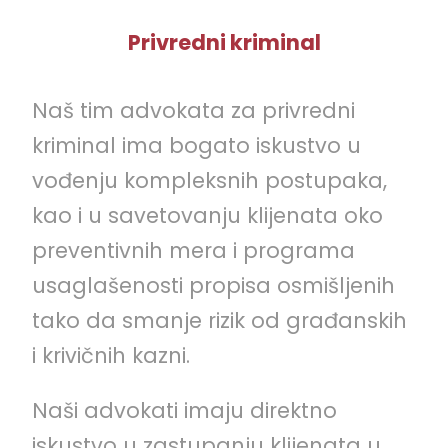
Privredni kriminal
Naš tim advokata za privredni
kriminal ima bogato iskustvo u
vođenju kompleksnih postupaka,
kao i u savetovanju klijenata oko
preventivnih mera i programa
usaglašenosti propisa osmišljenih
tako da smanje rizik od građanskih
i krivičnih kazni.
Naši advokati imaju direktno
iskustvo u zastupanju klijenata u