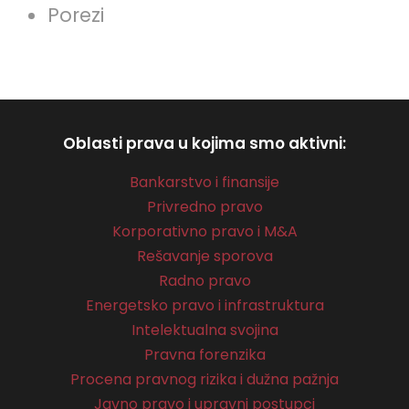
Porezi
Oblasti prava u kojima smo aktivni:
Bankarstvo i finansije
Privredno pravo
Korporativno pravo i M&A
Rešavanje sporova
Radno pravo
Energetsko pravo i infrastruktura
Intelektualna svojina
Pravna forenzika
Procena pravnog rizika i dužna pažnja
Javno pravo i upravni postupci