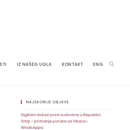
STI
IZ NAŠEG UGLA
KONTAKT
ENG
NAJSKORIJE OBJAVE
Digitalni dokazi pred sudovima u Republici
Srbiji – priznanje poruka sa Vibera i
WhatsAppa