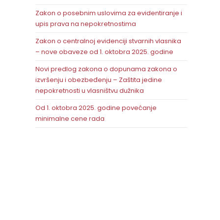
Zakon o posebnim uslovima za evidentiranje i
upis prava na nepokretnostima
Zakon o centralnoj evidenciji stvarnih vlasnika
– nove obaveze od 1. oktobra 2025. godine
Novi predlog zakona o dopunama zakona o
izvršenju i obezbeđenju – Zaštita jedine
nepokretnosti u vlasništvu dužnika
Od 1. oktobra 2025. godine povećanje
minimalne cene rada